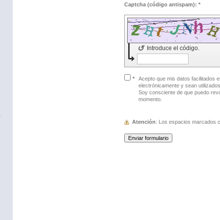
Captcha (código antispam): *
↺
Introduce el código.
*
Acepto que mis datos facilitados e
electrónicamente y sean utilizados con el propósito de contactar conmigo.
Soy consciente de que puedo revo
momento.
Atención
: Los espacios marcados