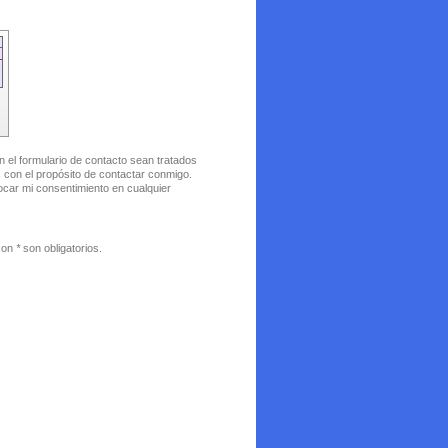
n el formulario de contacto sean tratados
car mi consentimiento en cualquier
 con
*
son obligatorios.