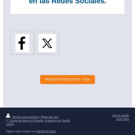
en las Redes Sociales.
PREGUNTAS FRECUNTES - FAQs
Iniciar sesión
Versión para imprimir
|
Mapa del sitio
Vista Web
©
Centro de Apoyo al Estudio, Academia en Sevilla
CEGA
.
Página web creada con
IONOS Mi Web
.