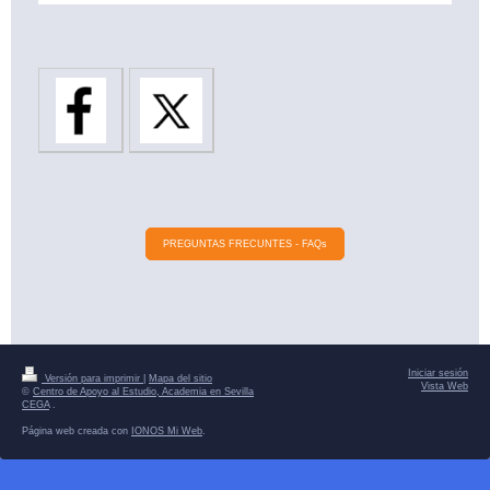
PREGUNTAS FRECUNTES - FAQs
Iniciar sesión
Versión para imprimir
|
Mapa del sitio
Vista Web
©
Centro de Apoyo al Estudio, Academia en Sevilla
CEGA
.
Página web creada con
IONOS Mi Web
.