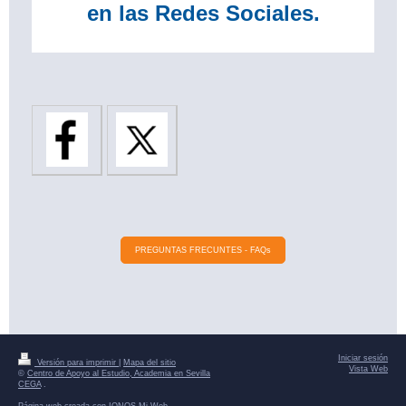
en las Redes Sociales.
PREGUNTAS FRECUNTES - FAQs
Iniciar sesión
Versión para imprimir
|
Mapa del sitio
Vista Web
©
Centro de Apoyo al Estudio, Academia en Sevilla
CEGA
.
Página web creada con
IONOS Mi Web
.